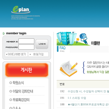
192
수강신청 시, 수강일자 선택이 안 
191
1:1 스피킹 수업
188
★4월단기 新HSK무료공개특강 공