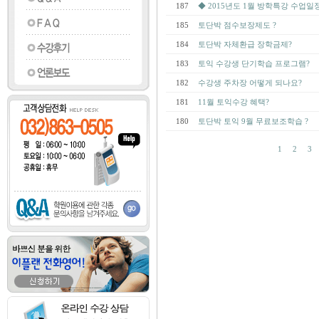
187
◆ 2015년도 1월 방학특강 수업일정
185
토단박 점수보장제도 ?
184
토단박 자체환급 장학금제?
183
토익 수강생 단기학습 프로그램?
182
수강생 주차장 어떻게 되나요?
181
11월 토익수강 혜택?
180
토단박 토익 9월 무료보조학습 ?
1
2
3