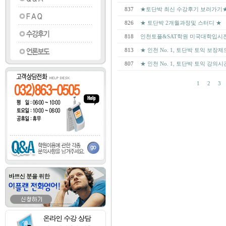
837
★토단박 최신 수강후기 보러가기
826
★ 토단박 2개월과정및 스터디 ★
818
인천토플&SAT학원 미국대학입시
813
★ 인천 No. 1, 토단박 토익 보장
807
★ 인천 No. 1, 토단박 토익 강의
1
2
3