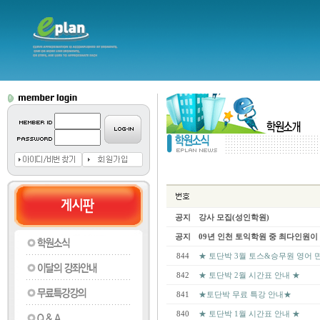
공지
강사 모집(성인학원)
공지
09년 인천 토익학원 중 최다인원이
844
★ 토단박 3월 토스&승무원 영어 
842
★ 토단박 2월 시간표 안내 ★
841
★토단박 무료 특강 안내★
840
★ 토단박 1월 시간표 안내 ★